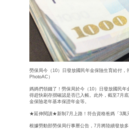
勞保局今（10）日發放國民年金保險生育給付，符
PhotoAC）
媽媽們領錢了！勞保局於今（10）日發放國民年金
得趕快刷存摺確認是否已入帳。此外，截至7月底
金保險老年基本保證年金等。
★延伸閱讀★新制7月上路！符合資格爸媽「3萬
根據勞動部勞保局行事曆公告，7月將陸續發放