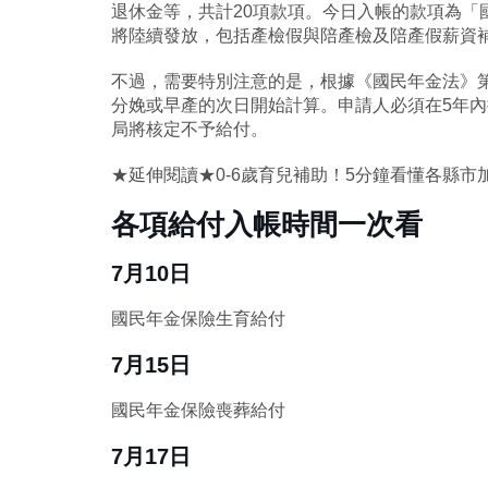
退休金等，共計20項款項。今日入帳的款項為「
將陸續發放，包括產檢假與陪產檢及陪產假薪資
不過，需要特別注意的是，根據《國民年金法》第
分娩或早產的次日開始計算。申請人必須在5年
局將核定不予給付。
★延伸閱讀★0-6歲育兒補助！5分鐘看懂各縣市
各項給付入帳時間一次看
7月10日
國民年金保險生育給付
7月15日
國民年金保險喪葬給付
7月17日