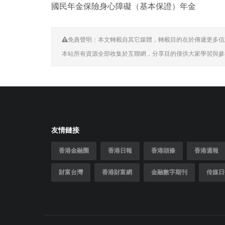
國民年金保險身心障礙（基本保證）年金
免責聲明：本文轉載自其它媒體，轉載目的在於傳遞更多信
本站所有資源全部收集於互聯網，分享目的僅供大家學習與參
友情鏈接
香港金融圈
香港日報
香港頭條
香港週報
財富台灣
香港財富網
金融數字期刊
传媒日