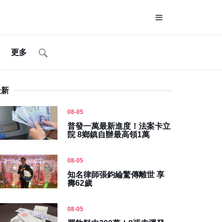
更多
最新
08-05
普發一萬最新進度！法案卡立
院 8鄉鎮自辦最高領1萬
08-05
知名律師張鈞綸驚傳離世 享
壽62歲
08-05