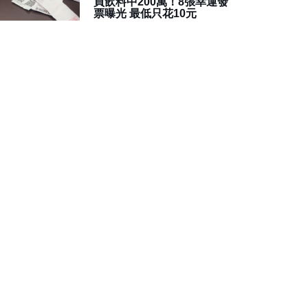
買飲料中200萬！8張幸運發
票曝光 最低只花10元