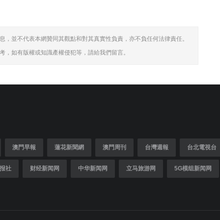
息，並不代表本網贊同其觀點和對其真實性負責，亦不負任何法律責任。
考，如有版權或知識產權侵犯等，請給我們留言。
澳門早報
蓮花新聞網
澳門周刊
台灣週報
台北電視台
报社
财经新闻网
中华新闻网
立马旅游网
5G模组新闻网