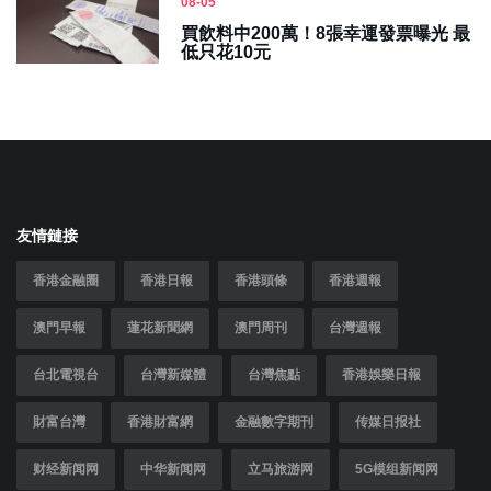
08-05
買飲料中200萬！8張幸運發票曝光 最
低只花10元
友情鏈接
香港金融圈
香港日報
香港頭條
香港週報
澳門早報
蓮花新聞網
澳門周刊
台灣週報
台北電視台
台灣新媒體
台灣焦點
香港娛樂日報
財富台灣
香港財富網
金融數字期刊
传媒日报社
财经新闻网
中华新闻网
立马旅游网
5G模组新闻网