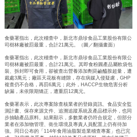
食藥署指出，此次稽查中，新北市鼎珍食品工業股份有限公
司樹林廠被罰最重，合計21萬元。（圖／翻攝畫面）
食藥署指出，此次稽查中，新北市鼎珍食品工業股份有限公
司樹林廠被罰最重，合計21萬元。其即食粉圓產品屬軟袋包
裝、拆封即可食用，卻被查出營養添加劑菸鹼醯胺超量，遭
裁處3萬元；廠區天花板有縫隙，存在病媒入侵疑慮，GHP
複查仍不合格，再罰6萬元；此外，HACCP生物危害分析
缺漏，未依限期矯正，遭重罰12萬元。
食藥署表示，此次專案除查核業者的登錄資訊、食品安全監
測計畫、保存來源文件、追溯追蹤系統及產品標示外，也同
步抽驗產品原料。結果顯示，多數業者仍符合規定，但部分
業者在添加物管理、衛生環境及專責人員配置上仍有待加
強。同日公布的「114年食用油脂製造業稽查專案」也已完