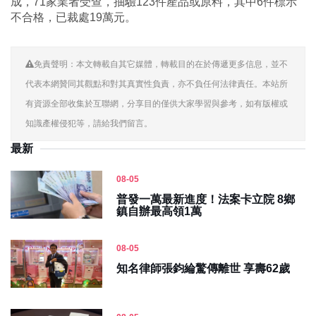
成，71家業者受查，抽驗123件產品或原料，其中6件標示
不合格，已裁處19萬元。
免責聲明：本文轉載自其它媒體，轉載目的在於傳遞更多信息，並不
代表本網贊同其觀點和對其真實性負責，亦不負任何法律責任。本站所
有資源全部收集於互聯網，分享目的僅供大家學習與參考，如有版權或
知識產權侵犯等，請給我們留言。
最新
08-05
普發一萬最新進度！法案卡立院 8鄉
鎮自辦最高領1萬
08-05
知名律師張鈞綸驚傳離世 享壽62歲