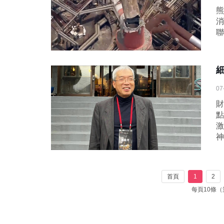
熊
消
聯
07
財
點
激
神
首頁
1
2
每頁10條