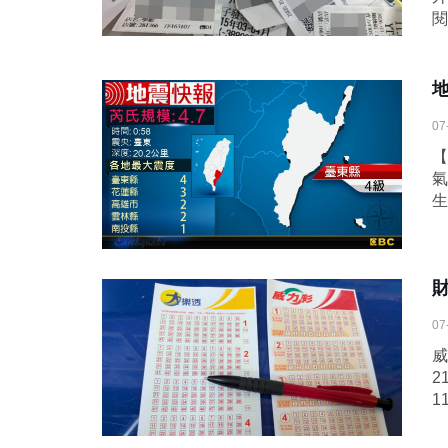
閱
地
07
【
氣
生
07
威
2
1