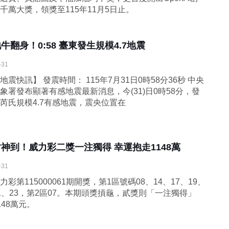
千萬大獎，領獎至115年11月5日止。
牛翻身！0:58 臺東發生規模4.7地震
-31
地震快訊】 發震時間： 115年7月31日0時58分36秒 中央
象署發布顯著有感地震最新消息，今(31)日0時58分，發
芮氏規模4.7有感地震，震央位置在
財神到！威力彩二獎一注獨得 幸運抱走1148萬
-31
力彩第115000061期開獎，第1區號碼08、14、17、19、
1、23，第2區07。本期頭獎摃龜，貳獎則「一注獨得」
148萬元。