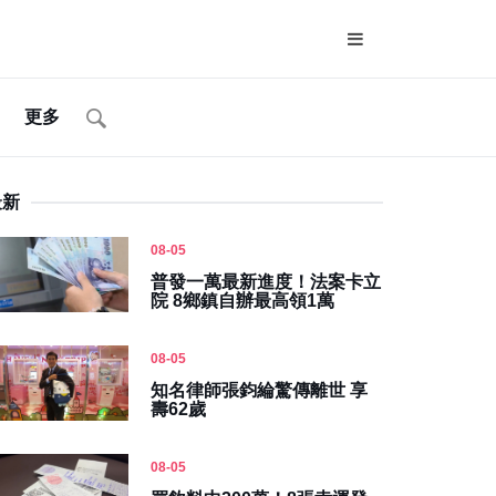
更多
最新
08-05
普發一萬最新進度！法案卡立
院 8鄉鎮自辦最高領1萬
08-05
知名律師張鈞綸驚傳離世 享
壽62歲
08-05