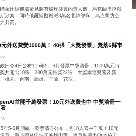
國萊比錫機場驚見裝有爆炸裝置的無人機，烏克蘭指控俄
斯涉案；同時俄羅斯擬增派3萬名北韓部隊，烏克蘭防空
力升高。
0元外送費變1000萬！ 40張「大獎發票」獎落6縣市
-05
政部今4日公布115年5、6月發票中獎清冊，1000萬元特
獎共開出18張、200萬元特獎22張，大獎幸運兒遍及新
、桃園、台南、高雄、宜蘭、花蓮。
penAI首開千萬發票！10元外送費也中 中獎清冊一
次看
-05
15年5-6月期統一發票清冊公布，共18人喜中千萬！10元
送費、買貼圖及中油加油均中獎，更首度開出OpenAI訂