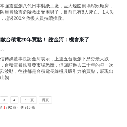
本強震重創八代日本製紙工廠，巨大煙囪倒塌壓毀廠房，
防員冒餘震危險救出受困男子，目前已有8人死亡、1人失
，超過200名救援人員持續搜救。
細數台積電20年買點！ 謝金河：機會來了
-29
信傳媒董事長謝金河表示，上週五台股創下歷史最大跌
，台積電暴跌引發市場恐慌，但回顧過去二十年的每一次
烈波動，往往都是台積電長線極具吸引力的買點，展現出
山韌
3
4
下一頁
尾頁
（第
1
/ 92 頁） 共 916 條