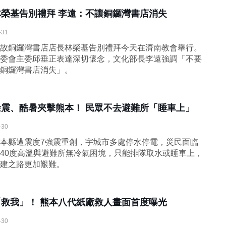
林榮基告別禮拜 李遠：不讓銅鑼灣書店消失
-31
故銅鑼灣書店店長林榮基告別禮拜今天在濟南教會舉行。
委會主委邱垂正表達深切懷念，文化部長李遠強調「不要
銅鑼灣書店消失」。
餘震、酷暑夾擊熊本！ 民眾不去避難所「睡車上」
-30
本縣遭震度7強震重創，宇城市多處停水停電，災民面臨
40度高溫與避難所無冷氣困境，只能排隊取水或睡車上，
建之路更加艱難。
「救我」！ 熊本八代紙廠救人畫面首度曝光
-30