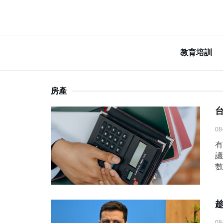
教育培訓
房產
08
有
議
數
08