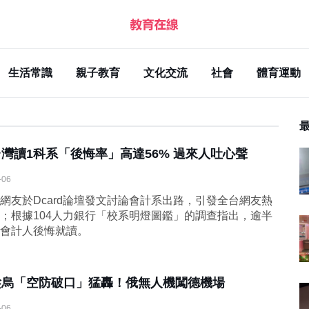
生活常識
親子教育
文化交流
社會
體育運動
台灣讀1科系「後悔率」高達56% 過來人吐心聲
-06
網友於Dcard論壇發文討論會計系出路，引發全台網友熱
；根據104人力銀行「校系明燈圖鑑」的調查指出，逾半
會計人後悔就讀。
趁烏「空防破口」猛轟！俄無人機闖德機場
-06