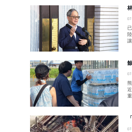
07
已
陸
讓
07
熊
近
重
07