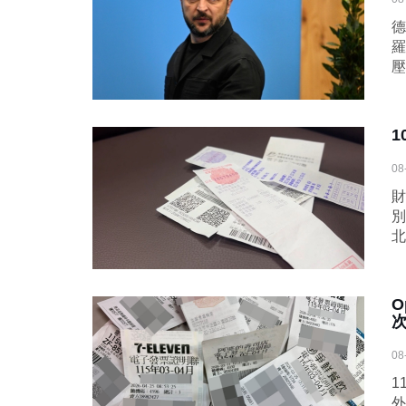
德
羅
壓
1
08
財
別
北
O
08
1
外