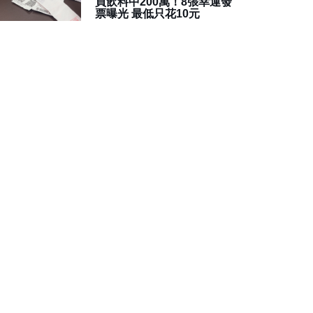
買飲料中200萬！8張幸運發
票曝光 最低只花10元