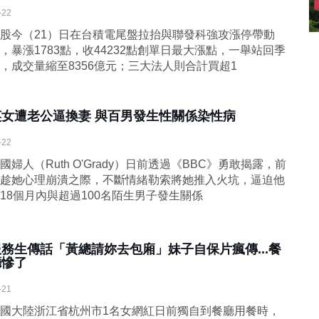
-22
股今（21）日在台積電尾盤拉抬與聯發科強攻漲停帶動
，暴漲1783點，收44232點創單日最大漲點，一舉站回季
，成交量縮至8356億元；三大法人則合計買超1
英女遭老公逼換妻 與百男發生性關係染性病
-22
國婦人（Ruth O'Grady）日前透過《BBC》勇敢揭露，前
趁她心理崩潰之際，不斷情緒勒索將她推入火坑，逼迫他
18個月內與超過100名陌生男子發生關係
服務生傳話「黃總請妳去包廂」妹子自保片瘋傳...餐
廳慘了
-21
國大陸浙江省杭州市1名女網紅日前獨自到餐廳用餐時，