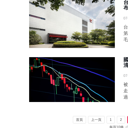
07
台
第
毛
07
被
走
過
首頁
上一頁
1
2
每頁10條