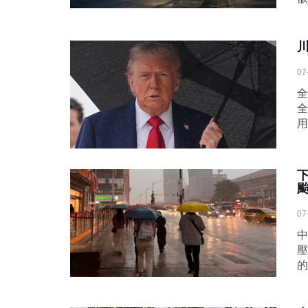
川
07
全
全
用
07
中
壓
的