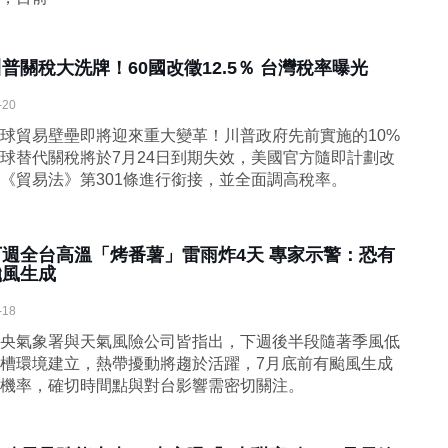
普關稅大洗牌！60國改徵12.5％ 台灣稅率曝光
-20
球貿易壁壘即將迎來重大變革！川普政府先前實施的10%
球替代關稅將於7月24日到期失效，美國官方隨即計劃改
《貿易法》第301條進行銜接，並全面調高稅率。
下週全台高溫「烤番薯」雷雨炸4天 專家示警：恐有
颱風生成
-18
央氣象署與天氣風險公司皆指出，下週後半段隨著季風低
槽環境建立，熱帶擾動將趨於活躍，7月底前有颱風生成
機率，確切時間點與對台影響需密切關注。