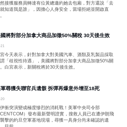
然接獲服務員轉達有位黃總邀約她去包廂，對方還說「去
就知道我是誰」，因擔心人身安全，當場拒絕並開啟直
。
美國將對部分加拿大商品加徵50%關稅 30天後生效
-21
宮今天表示，針對加拿大對美國汽車、酒類及乳製品採取
謂「歧視性待遇」，美國將對部分加拿大商品加徵50%關
。白宮表示，新關稅將於30天後生效。
美軍尋獲失聯官兵遺骸 拆彈再爆意外增至18死
-20
伊衝突演變成極度慘烈的消耗戰！美軍中央司令部
CENTCOM）發布最新聲明證實，搜救人員已在遭伊朗飛
襲擊的約旦空軍基地現場，尋獲一具身分尚未確認的遺
，目前