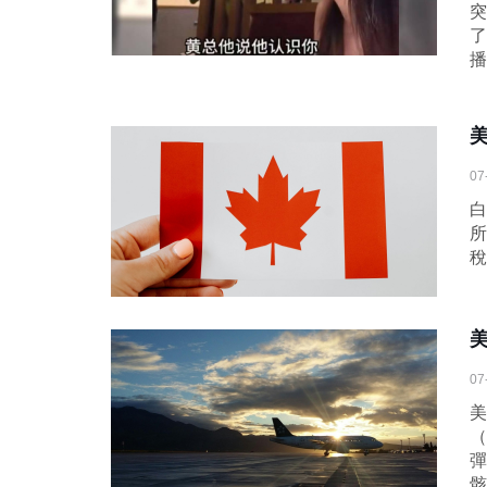
突
了
播
07
白
所
稅
07
美
（
彈
骸