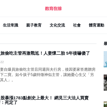
生活常識
親子教育
文化交流
社會
體育運動
員旅偷吃主管再激戰尪！人妻懷二胎 5年後嚇傻了
-22
妻自爆員旅偷吃主管且同週與夫行房，後因婆家答應贈房
下二寶。如今孩子5歲特徵神似主管，讓她憂心生父「另
其人」。
台股暴漲1783點創史上最大！ 網見三大法人買賣
驚：死定了