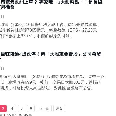
台積電暴跌能上車？ 專家曝「3大甜蜜點」：是長線
布局機會
-18
積電（2330）16日舉行法人說明會，繳出亮眼成績單，
2季稅後純益達7065億元，每股盈餘（EPS）27.25元，
利率更衝上67.7%，不僅超越原先財測，
國巨狂殺逾4成跌停！傳「大股東要賣股」公司急澄
清
-18
動元件大廠國巨（2327）股價更成為市場焦點，盤中一路
低，終場收在699元，較前一交易日大跌501元，跌幅超
四成，引發投資人高度關注。對此國巨也發布公告。
3
4
5
6
下一頁
尾頁
（第
3
/ 95 頁） 共 945 條