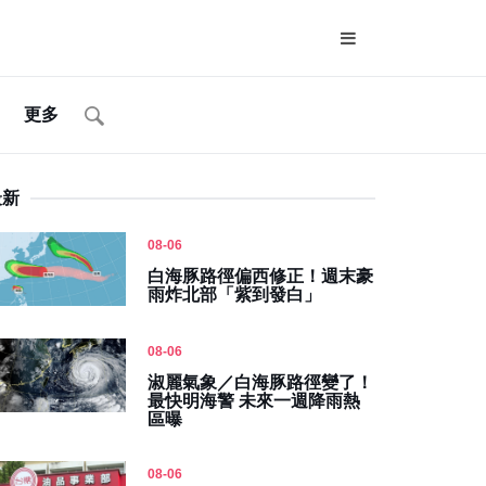
更多
最新
08-06
白海豚路徑偏西修正！週末豪
雨炸北部「紫到發白」
08-06
淑麗氣象／白海豚路徑變了！
最快明海警 未來一週降雨熱
區曝
08-06