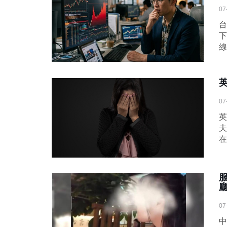
07
台
下
線
07
英
夫
在
07
中