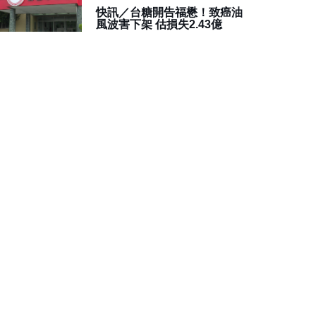
快訊／台糖開告福懋！致癌油
風波害下架 估損失2.43億